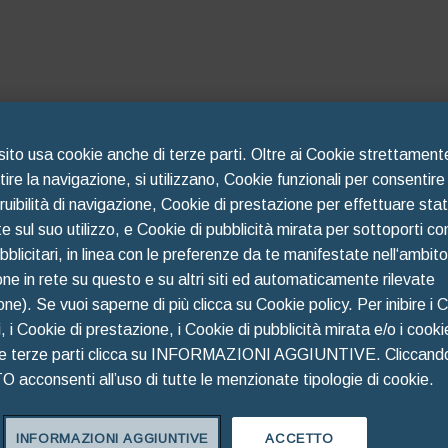
 sito usa cookie anche di terze parti. Oltre ai Cookie strettamen
ire la navigazione, si utilizzano, Cookie funzionali per consentire
fruibilità di navigazione, Cookie di prestazione per effettuare stat
 sul suo utilizzo, e Cookie di pubblicità mirata per sottoporti co
blicitari, in linea con le preferenze da te manifestate nell‘ambito
ne in rete su questo e su altri siti ed automaticamente rilevate
ione). Se vuoi saperne di più clicca su Cookie policy. Per inibire i 
i, i Cookie di prestazione, i Cookie di pubblicità mirata e/o i cooki
he terze parti clicca su INFORMAZIONI AGGIUNTIVE. Cliccand
acconsenti all’uso di tutte le menzionate tipologie di cookie.
Oops!
INFORMAZIONI AGGIUNTIVE
ACCETTO