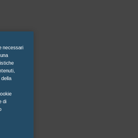
te necessari
 una
istiche
ntenuti,
 della
Cookie
e di
o