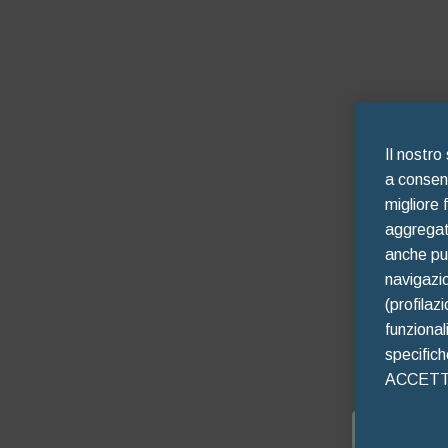
Il nostro
a consent
migliore 
aggregate
anche pub
navigazio
(profilaz
funzional
specific
ACCETTO 