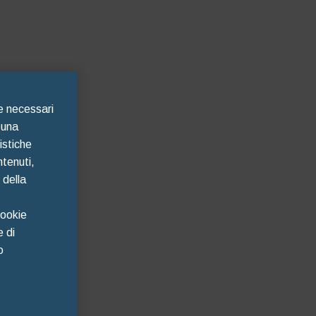
te necessari
 una
istiche
ntenuti,
 della
Cookie
e di
o