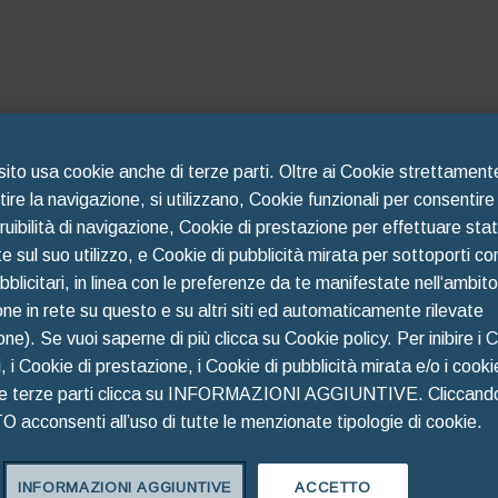
 sito usa cookie anche di terze parti. Oltre ai Cookie strettamen
ire la navigazione, si utilizzano, Cookie funzionali per consentire
fruibilità di navigazione, Cookie di prestazione per effettuare stat
 sul suo utilizzo, e Cookie di pubblicità mirata per sottoporti co
blicitari, in linea con le preferenze da te manifestate nell‘ambito
ne in rete su questo e su altri siti ed automaticamente rilevate
ione). Se vuoi saperne di più clicca su Cookie policy. Per inibire i 
i, i Cookie di prestazione, i Cookie di pubblicità mirata e/o i cooki
he terze parti clicca su INFORMAZIONI AGGIUNTIVE. Cliccand
acconsenti all’uso di tutte le menzionate tipologie di cookie.
Oops!
INFORMAZIONI AGGIUNTIVE
ACCETTO