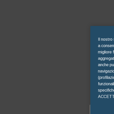
Il nostro
a consent
migliore 
aggregate
anche pub
navigazio
(profilaz
funzional
specific
ACCETTO 